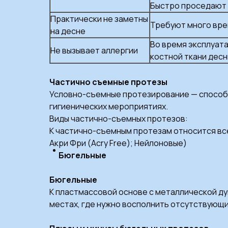
Быстро проседают 
Практически не заметны
Требуют много вре
на десне
Во время эксплуата
Не вызывает аллергии
костной ткани дес
Частично съемные протезы
Условно-съемные протезирование — способ 
гигиенических мероприятиях.
Виды частично-съемных протезов:
К частично-съемным протезам относится все
Акри Фри (Acry Free); Нейлоновые)
Бюгельные
Бюгельные
К пластмассовой основе с металлической ду
местах, где нужно восполнить отсутствующи