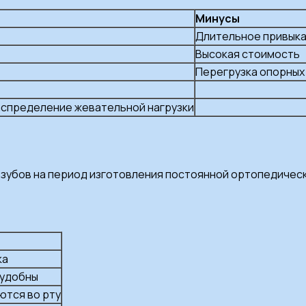
Минусы
Длительное привык
Высокая стоимость
Перегрузка опорных
спределение жевательной нагрузки
2 зубов на период изготовления постоянной ортопедичес
ка
еудобны
ются во рту