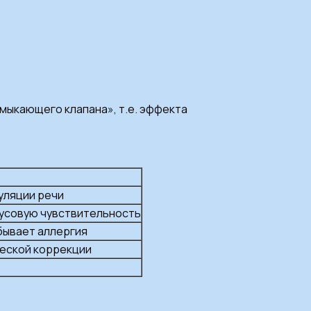
амыкающего клапана», т.е. эффекта
уляции речи
усовую чувствительность
бывает аллергия
еской коррекции