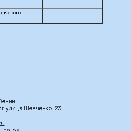
еолярного
Зенин
рг улица Шевченко, 23
ru
5-90-95