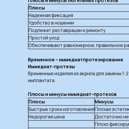
Плюсы и минусы бюгельных протезов
Плюсы
Надежная фиксация
Удобство в ношении
Подлежат реставрации и ремонту
Простой уход
Обеспечивают равномерное, правильное ра
Временное – иммедиатпротезирование
Иммедиат-протезы
Временные изделия из акрила для замены 1-
имплантата.
Плюсы и минусы иммедиат-протезов
Плюсы
Минусы
Быстрые сроки изготовления
Плохая эстети
Недорогая цена
Достаточно н
Плохо фиксиру