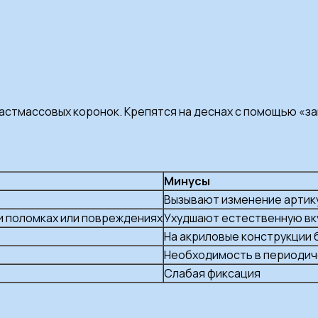
ластмассовых коронок. Крепятся на деснах с помощью «з
Минусы
Вызывают изменение артик
и поломках или повреждениях
Ухудшают естественную вк
На акриловые конструкции 
Необходимость в периодич
Слабая фиксация