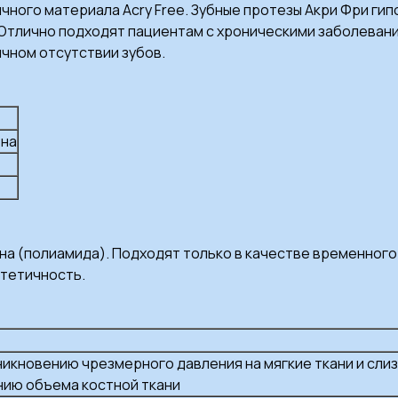
ного материала Acry Free. Зубные протезы Акри Фри гипо
 Отлично подходят пациентам с хроническими заболевани
ичном отсутствии зубов.
ена
она (полиамида). Подходят только в качестве временног
стетичность.
кновению чрезмерного давления на мягкие ткани и слизи
ию объема костной ткани