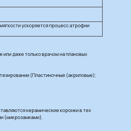
й мягкости ускоряется процесс атрофии
 или даже только врачом на плановых
отезировании (Пластиночные (акриловые);
ставляются керамические коронки в тех
ми (микрозамками).