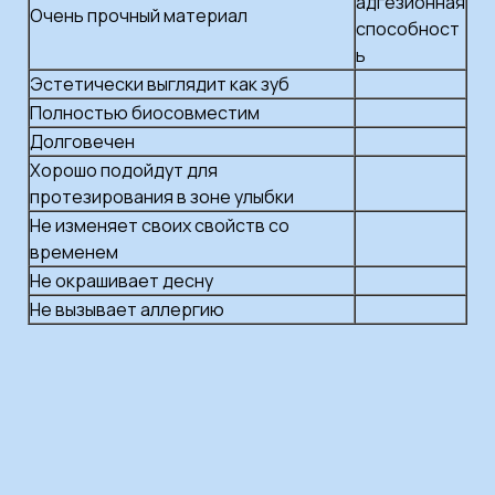
адгезионная
Очень прочный материал
способност
ь
Эстетически выглядит как зуб
Полностью биосовместим
Долговечен
Хорошо подойдут для
протезирования в зоне улыбки
Не изменяет своих свойств со
временем
Не окрашивает десну
Не вызывает аллергию