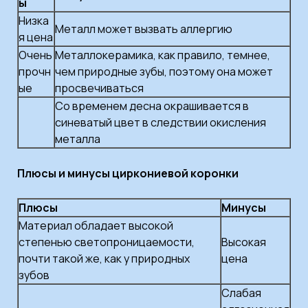
ы
Низка
Металл может вызвать аллергию
я цена
Очень
Металлокерамика, как правило, темнее,
прочн
чем природные зубы, поэтому она может
ые
просвечиваться
Со временем десна окрашивается в
синеватый цвет в следствии окисления
металла
Плюсы и минусы циркониевой коронки
Плюсы
Минусы
Материал обладает высокой
степенью светопроницаемости,
Высокая
почти такой же, как у природных
цена
зубов
Слабая